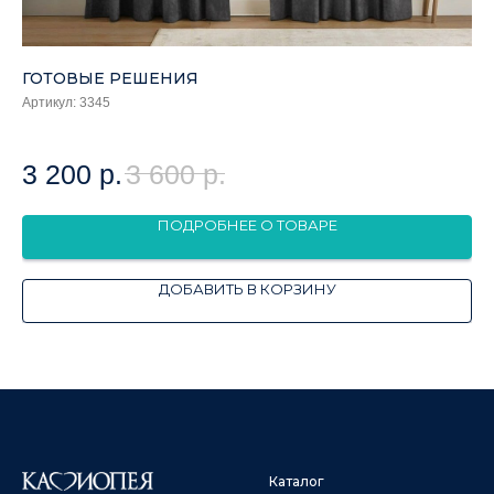
ГОТОВЫЕ РЕШЕНИЯ
Г
Артикул:
3345
Арт
3 200
р.
3 600
р.
3
ПОДРОБНЕЕ О ТОВАРЕ
ДОБАВИТЬ В КОРЗИНУ
Каталог