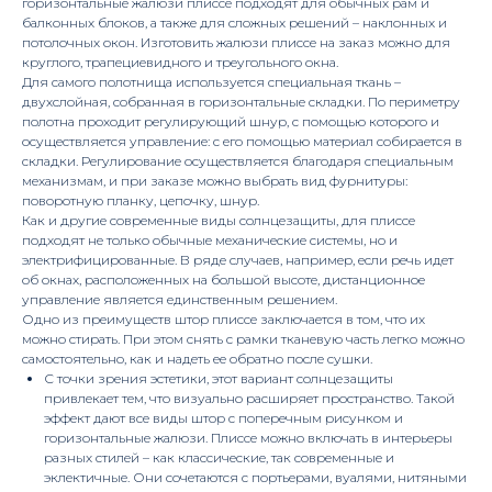
горизонтальные жалюзи плиссе подходят для обычных рам и
балконных блоков, а также для сложных решений – наклонных и
потолочных окон. Изготовить жалюзи плиссе на заказ можно для
круглого, трапециевидного и треугольного окна.
Для самого полотнища используется специальная ткань –
двухслойная, собранная в горизонтальные складки. По периметру
полотна проходит регулирующий шнур, с помощью которого и
осуществляется управление: с его помощью материал собирается в
складки. Регулирование осуществляется благодаря специальным
механизмам, и при заказе можно выбрать вид фурнитуры:
поворотную планку, цепочку, шнур.
Как и другие современные виды солнцезащиты, для плиссе
подходят не только обычные механические системы, но и
электрифицированные. В ряде случаев, например, если речь идет
об окнах, расположенных на большой высоте, дистанционное
управление является единственным решением.
Одно из преимуществ штор плиссе заключается в том, что их
можно стирать. При этом снять с рамки тканевую часть легко можно
самостоятельно, как и надеть ее обратно после сушки.
С точки зрения эстетики, этот вариант солнцезащиты
привлекает тем, что визуально расширяет пространство. Такой
эффект дают все виды штор с поперечным рисунком и
горизонтальные жалюзи. Плиссе можно включать в интерьеры
разных стилей – как классические, так современные и
эклектичные. Они сочетаются с портьерами, вуалями, нитяными