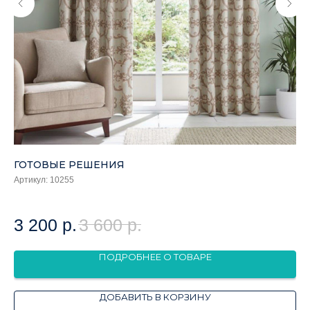
ГОТОВЫЕ РЕШЕНИЯ
Г
Артикул:
10255
Арт
3 200
р.
3 600
р.
3
ПОДРОБНЕЕ О ТОВАРЕ
ДОБАВИТЬ В КОРЗИНУ